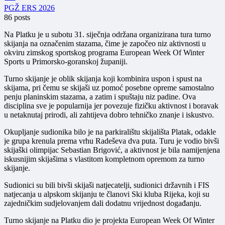
PGŽ ERS 2026
86 posts
Na Platku je u subotu 31. siječnja održana organizirana tura turno
skijanja na označenim stazama, čime je započeo niz aktivnosti u
okviru zimskog sportskog programa European Week Of Winter
Sports u Primorsko-goranskoj županiji.
Turno skijanje je oblik skijanja koji kombinira uspon i spust na
skijama, pri čemu se skijaši uz pomoć posebne opreme samostalno
penju planinskim stazama, a zatim i spuštaju niz padine. Ova
disciplina sve je popularnija jer povezuje fizičku aktivnost i boravak
u netaknutaj prirodi, ali zahtijeva dobro tehničko znanje i iskustvo.
Okupljanje sudionika bilo je na parkiralištu skijališta Platak, odakle
je grupa krenula prema vrhu Radeševa dva puta. Turu je vodio bivši
skijaški olimpijac Sebastian Brigović, a aktivnost je bila namijenjena
iskusnijim skijašima s vlastitom kompletnom opremom za turno
skijanje.
Sudionici su bili bivši skijaši natjecatelji, sudionici državnih i FIS
natjecanja u alpskom skijanju te članovi Ski kluba Rijeka, koji su
zajedničkim sudjelovanjem dali dodatnu vrijednost događanju.
Turno skijanje na Platku dio je projekta European Week Of Winter