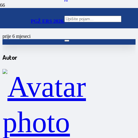
Održano vođeno turno skijanje
na Platku
PGŽ ERS 2026.
prije 6 mjeseci
Autor