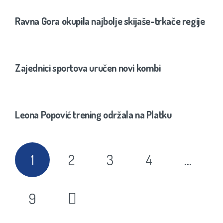
Ravna Gora okupila najbolje skijaše-trkače regije
Zajednici sportova uručen novi kombi
Leona Popović trening održala na Platku
1
2
3
4
…
9