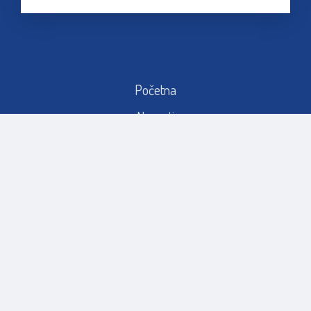
Početna
Novosti
Sportska događanja
Sport u PGŽ
Promo video
Kontakt